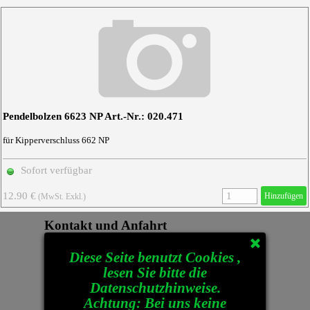
Pendelbolzen 6623 NP Art.-Nr.: 020.471
für Kipperverschluss 662 NP
Sofort verfügbar
12.90 €
Hinzufügen
(MwSt. Exkl.)
Kontakt und Anfahrt
Diese Seite benutzt Cookies ,
Stahlbordwände und Unimogtechnik
lesen Sie bitte die
Sebastian Hagl Niederndorf 3 85419
Datenschutzhinweise.
Mauern
Achtung: Bei uns keine
Tel.: 08764-1340 Fax: 08764-8343